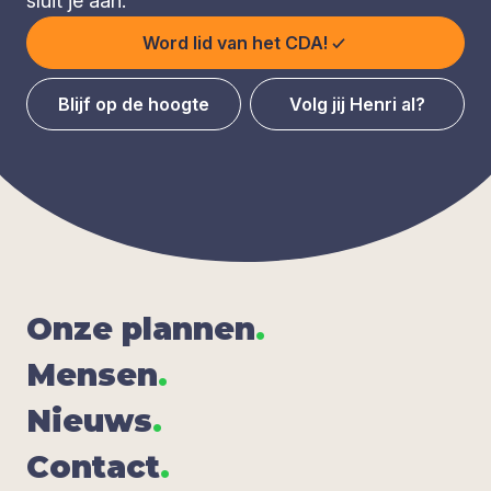
sluit je aan.
Word lid van het CDA!
Blijf op de hoogte
Volg jij Henri al?
Onze plan­nen
.
Men­sen
.
Nieuws
.
Con­tact
.