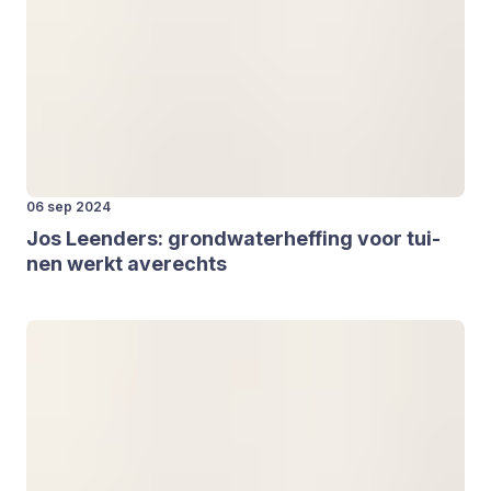
06 sep 2024
Jos Leen­ders: grond­wa­ter­hef­fing voor tui­
nen werkt ave­rechts