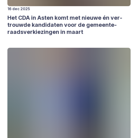
16 dec 2025
Het
CDA
in Asten komt met nieu­we én ver­
trouw­de kan­di­da­ten voor de gemeen­te­
raads­ver­kie­zin­gen in maart