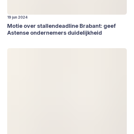
19 jun 2024
Motie over stal­len­dead­line Bra­bant: geef
Asten­se onder­ne­mers dui­de­lijk­heid