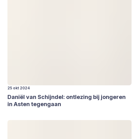
25 okt 2024
Dani­ël van Schijn­del: ont­le­zing bij jon­ge­ren
in Asten tegen­gaan