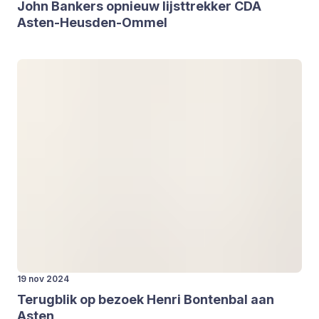
John Ban­kers opnieuw lijst­trek­ker
CDA
Asten-Heus­den-Ommel
19 nov 2024
Terug­blik op bezoek Hen­ri Bon­ten­bal aan
Asten