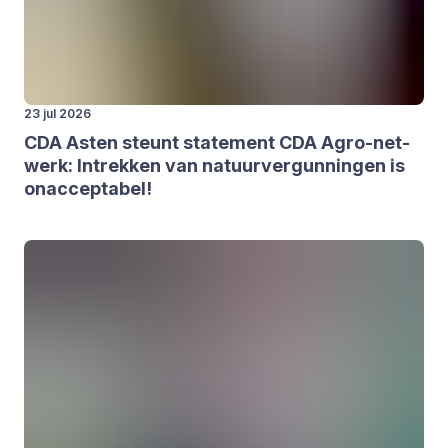
23 jul 2026
CDA
Asten steunt sta­te­ment
CDA
Agro-net­
werk: Intrek­ken van natuur­ver­gun­nin­gen is
onac­cep­ta­bel!