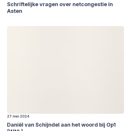
Schrif­te­lij­ke vra­gen over net­con­ges­tie in
Asten
27 mei 2024
Dani­ël van Schijn­del aan het woord bij Op
1