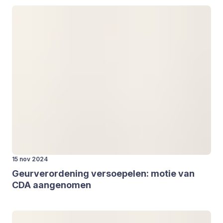
15 nov 2024
Geur­ver­or­de­ning ver­soe­pe­len: motie van
CDA
aan­ge­no­men