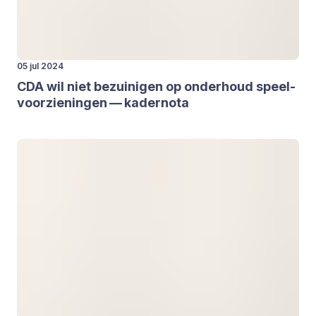
05 jul 2024
CDA
wil niet bezui­ni­gen op onder­houd speel­
voor­zie­nin­gen — kader­no­ta