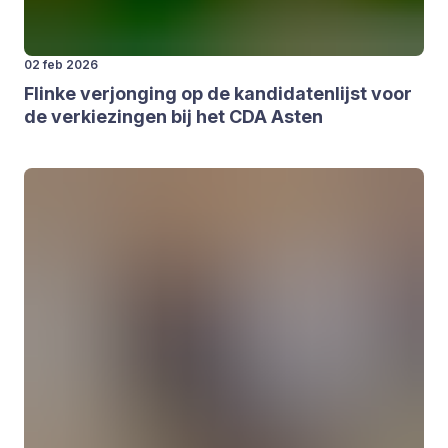
02 feb 2026
Flin­ke ver­jon­ging op de kan­di­da­ten­lijst voor
de ver­kie­zin­gen bij het
CDA
Asten