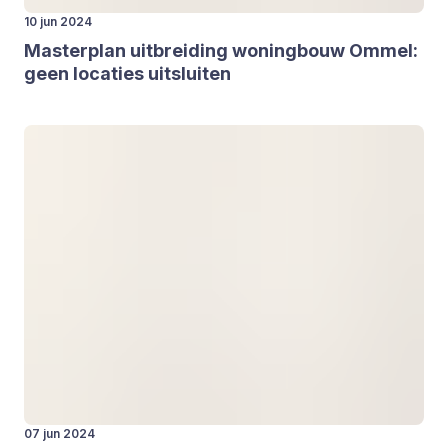
10 jun 2024
Mas­ter­plan uit­brei­ding woning­bouw Ommel:
geen loca­ties uit­slui­ten
07 jun 2024