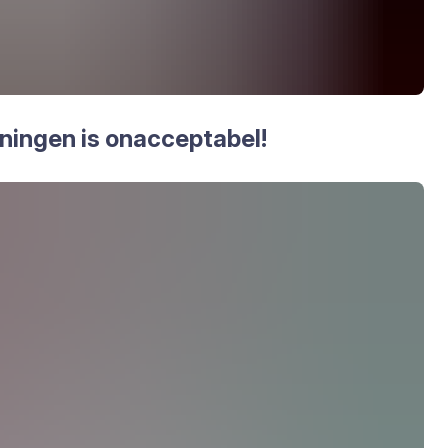
in­gen is onac­cep­ta­bel!