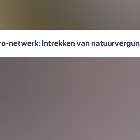
o-net­werk: Intrek­ken van natuur­ver­gun­n