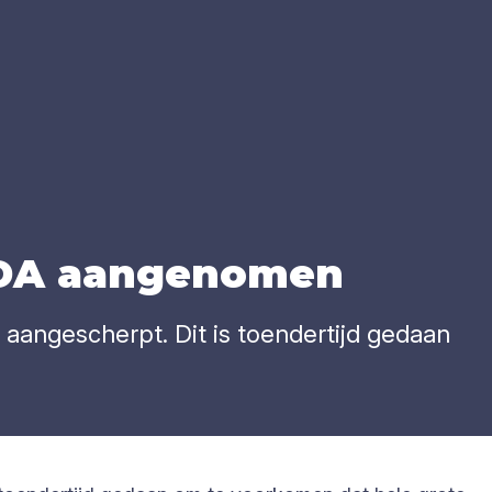
DA
aan­ge­no­men
aangescherpt. Dit is toendertijd gedaan