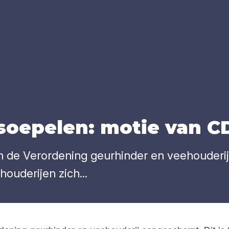
­soe­pe­len: motie van
C
 de Verordening geurhinder en veehouderij 
ouderijen zich...