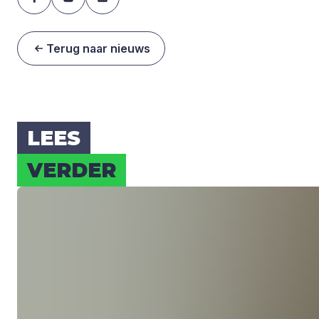
Terug naar nieuws
LEES
VER­DER