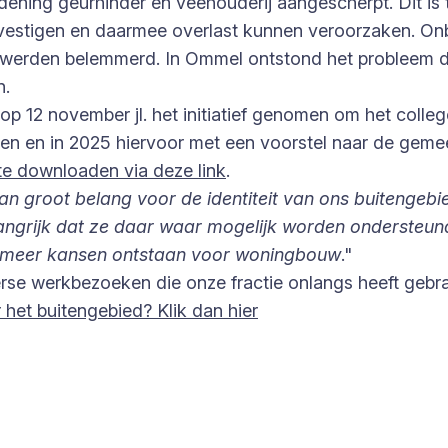
ening geurhinder en veehouderij aangescherpt. Dit is
vestigen en daarmee overlast kunnen veroorzaken. Onb
 werden belemmerd. In Ommel ontstond het probleem 
n.
op 12 november jl. het initiatief genomen om het coll
en en in 2025 hiervoor met een voorstel naar de gem
te downloaden via deze link
.
van groot belang voor de identiteit van ons buiteng
elangrijk dat ze daar waar mogelijk worden ondersteu
r meer kansen ontstaan voor woningbouw
."
rse werkbezoeken die onze fractie onlangs heeft gebra
het buitengebied? Klik dan hier