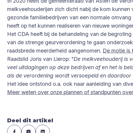
In 2020 heeft de gemeenteraad van Asten de Verord
melkveehouderijen zich dicht nabij de kom kunnen 
gezonde familiebedrijven van een normale omvang
heeft op het kunnen realiseren van nieuwe woninge
Het CDA heeft bij de behandeling van de begroting 
van de strenge geurverordening te gaan onderzoek
raadsbrede meerderheid aangenomen.
De motie is 
Raadslid Joris van Lierop: "
De melkveehouderij is 
veel uitdagingen op deze bedrijven af en het is b
als de verordening wordt versoepeld en daardoo
Het idee ontstond o.a. ook naar aanleiding van dive
Meer weten over onze plannen of standpunten over 
Deel dit artikel