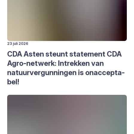
23 juli 2026
CDA
Asten steunt sta­te­ment
CDA
Agro-net­werk: Intrek­ken van
natuur­ver­gun­nin­gen is onac­cep­ta­
bel!