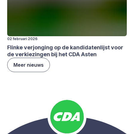
02 februari 2026
Flin­ke ver­jon­ging op de kan­di­da­ten­lijst voor
de ver­kie­zin­gen bij het
CDA
Asten
Meer nieuws