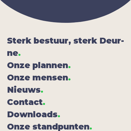
Sterk bestuur, sterk Deur­
ne
.
Onze plan­nen
.
Onze men­sen
.
Nieuws
.
Con­tact
.
Down­lo­ads
.
Onze stand­pun­ten
.