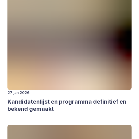
27 jan 2026
Kan­di­da­ten­lijst en pro­gram­ma defi­ni­tief en
bekend gemaakt