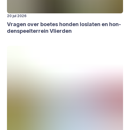
20 jul 2026
Vra­gen over boe­tes hon­den los­la­ten en hon­
den­speel­ter­rein Vlier­den