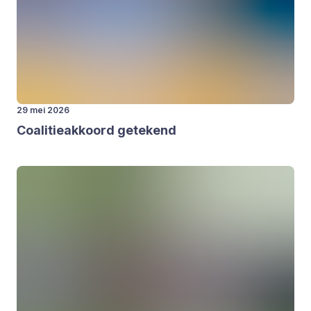
29 mei 2026
Coa­li­tie­ak­koord gete­kend