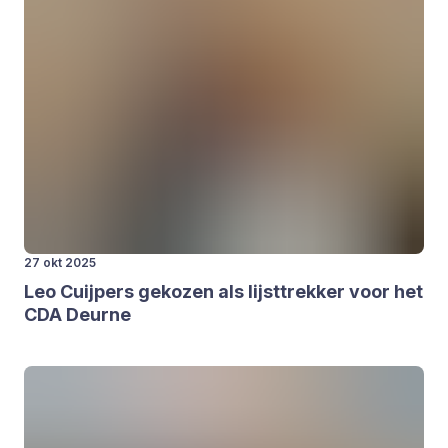
27 okt 2025
Leo Cuij­pers geko­zen als lijst­trek­ker voor het
CDA
Deur­ne