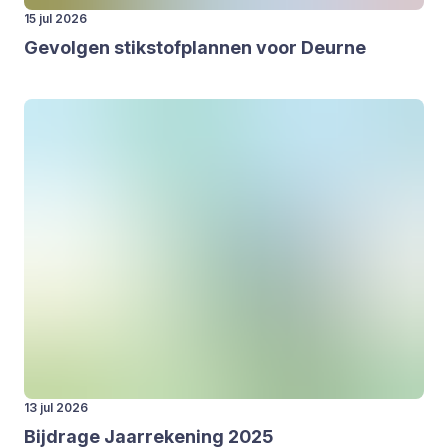
15 jul 2026
Gevol­gen stik­stof­plan­nen voor Deur­ne
13 jul 2026
Bij­dra­ge Jaar­re­ke­ning
2025