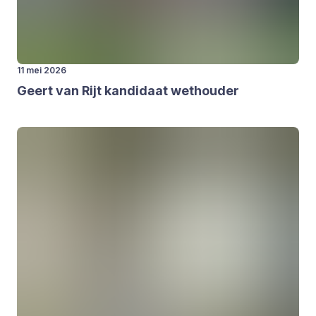
11 mei 2026
Geert van Rijt kan­di­daat wet­hou­der