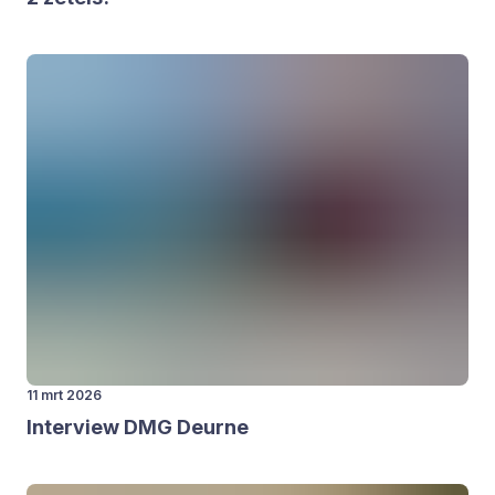
11 mrt 2026
Inter­view
DMG
Deur­ne