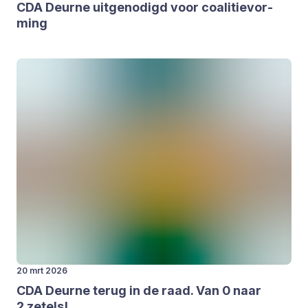
CDA
Deur­ne uit­ge­no­digd voor coa­li­tie­vor­
ming
20 mrt 2026
CDA
Deur­ne terug in de raad. Van
0
naar
2
zetels!