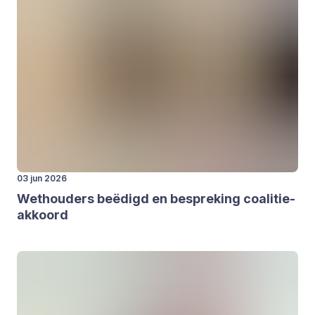
03 jun 2026
Wet­hou­ders beë­digd en bespre­king coa­li­tie­
ak­koord