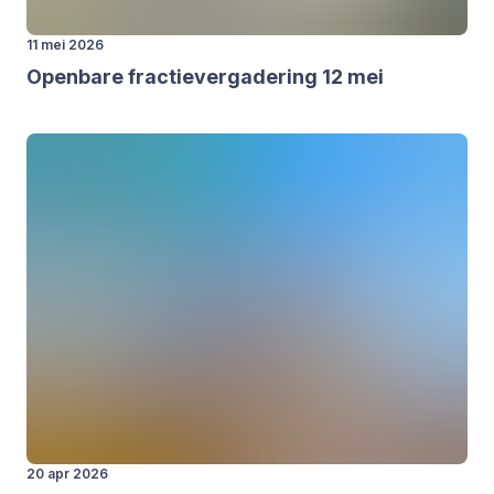
11 mei 2026
Open­ba­re frac­tie­ver­ga­de­ring
12
mei
20 apr 2026