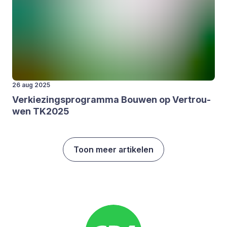
26 aug 2025
Ver­kie­zings­pro­gram­ma Bou­wen op Ver­trou­
wen
TK
2025
Toon meer artikelen