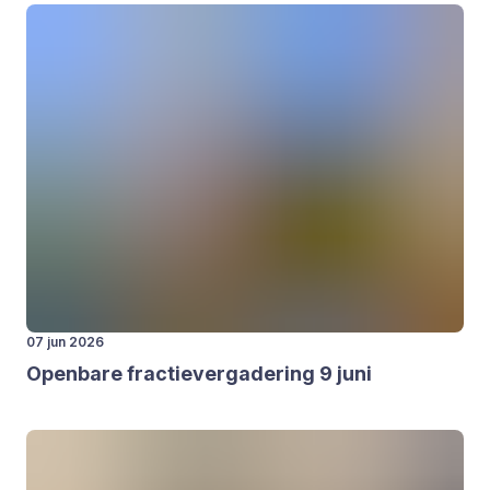
07 jun 2026
Open­ba­re frac­tie­ver­ga­de­ring
9
juni