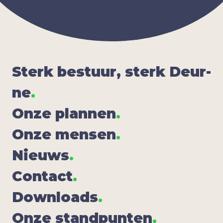
Sterk bestuur, sterk Deur­
ne
.
Onze plan­nen
.
Onze men­sen
.
Nieuws
.
Con­tact
.
Down­lo­ads
.
Onze stand­pun­ten
.