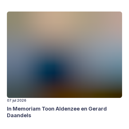
07 jul 2026
In Memo­ri­am Toon Alden­zee en Gerard
Daan­dels