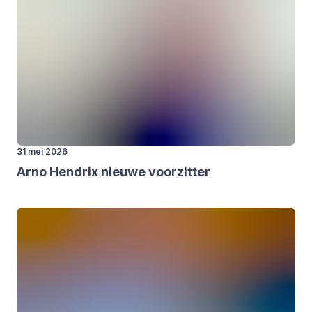
31 mei 2026
Arno Hen­drix nieu­we voor­zit­ter