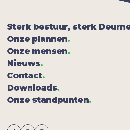
Sterk bestuur, sterk Deur­n
Onze plan­nen
.
Onze men­sen
.
Nieuws
.
Con­tact
.
Down­lo­ads
.
Onze stand­pun­ten
.