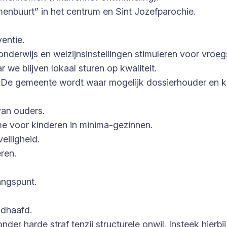
menbuurt” in het centrum en Sint Jozefparochie.
entie.
onderwijs en welzijnsinstellingen stimuleren voor vroeg
we blijven lokaal sturen op kwaliteit.
. De gemeente wordt waar mogelijk dossierhouder en ka
an ouders.
me voor kinderen in minima-gezinnen.
eiligheid.
eren.
angspunt.
ndhaafd.
er harde straf tenzij structurele onwil. Insteek hierbij