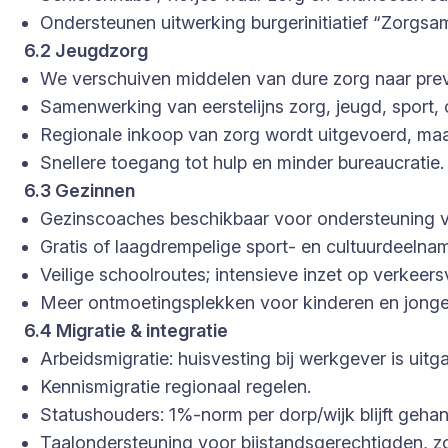
Ondersteunen uitwerking burgerinitiatief “Zorgsa
6.2 Jeugdzorg
We verschuiven middelen van dure zorg naar prev
Samenwerking van eerstelijns zorg, jeugd, sport, 
Regionale inkoop van zorg wordt uitgevoerd, maar 
Snellere toegang tot hulp en minder bureaucratie
6.3 Gezinnen
Gezinscoaches beschikbaar voor ondersteuning v
Gratis of laagdrempelige sport- en cultuurdeelna
Veilige schoolroutes; intensieve inzet op verkeersv
Meer ontmoetingsplekken voor kinderen en jong
6.4 Migratie & integratie
Arbeidsmigratie: huisvesting bij werkgever is uitg
Kennismigratie regionaal regelen.
Statushouders: 1%-norm per dorp/wijk blijft geha
Taalondersteuning voor bijstandsgerechtigden, zond