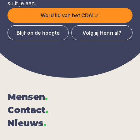
sluit je aan.
Word lid van het CDA!
Blijf op de hoogte
Volg jij Henri al?
Men­sen
.
Con­tact
.
Nieuws
.