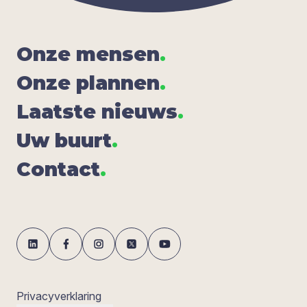
Onze men­sen
.
Onze plan­nen
.
Laat­ste nieuws
.
Uw buurt
.
Con­tact
.
Privacyverklaring