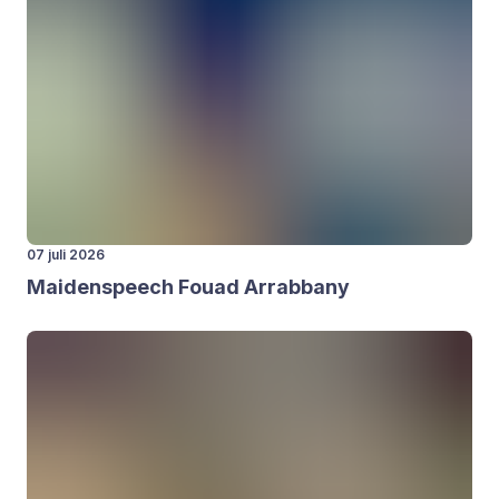
07 juli 2026
Mai­den­speech Fou­ad Arrab­ba­ny