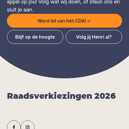
appèl op jou! Volg wat wij doen, of steun ons en
sluit je aan.
Word lid van het CDA!
Blijf op de hoogte
Volg jij Henri al?
Raads­ver­kie­zin­gen
2026