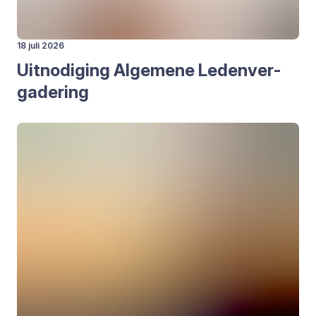
18 juli 2026
Uit­no­di­ging Alge­me­ne Leden­ver­
ga­de­ring