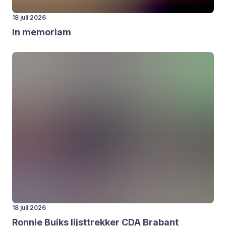
18 juli 2026
In memo­ri­am
18 juli 2026
Ron­nie Buiks lijst­trek­ker
CDA
Bra­bant