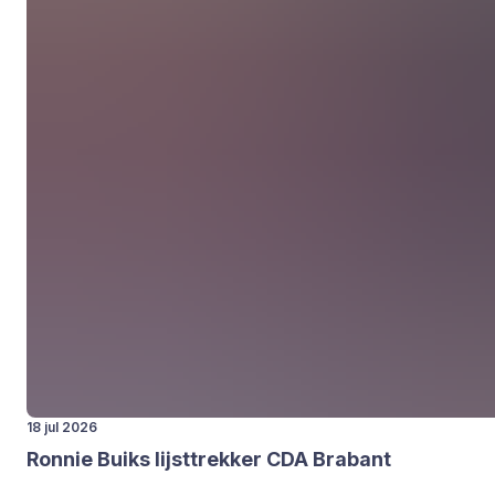
18 jul 2026
Ron­nie Buiks lijst­trek­ker
CDA
Bra­bant