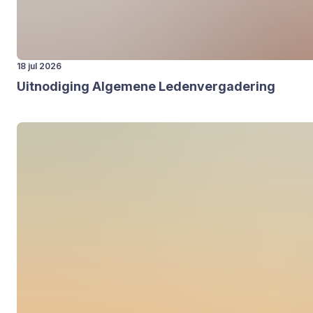
18 jul 2026
Uit­no­di­ging Alge­me­ne Leden­ver­ga­de­ring