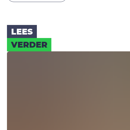
LEES
VER­DER