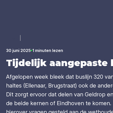
Luister
30 juni 2025
1 minuten lezen
Tij­de­lijk aan­ge­pas­
Afgelopen week bleek dat buslijn 320 
haltes (Ellenaar, Brugstraat) ook de ander
Dit zorgt ervoor dat delen van Geldrop 
de beide kernen of Eindhoven te komen. D
hierover vragen gesteld aan de wethoud