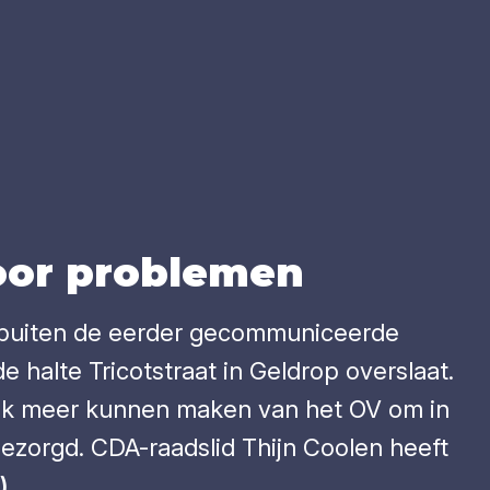
voor pro­ble­men
 buiten de eerder gecommuniceerde
e halte Tricotstraat in Geldrop overslaat.
ruik meer kunnen maken van het OV om in
gezorgd. CDA-raadslid Thijn Coolen heeft
)
.