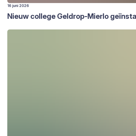
16 juni 2026
Nieuw col­le­ge Gel­drop-Mier­lo geïn­sta