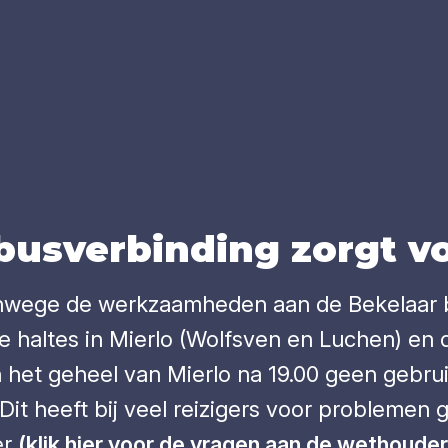
te bus­ver­bin­ding zorgt 
vanwege de werkzaamheden aan de Bekelaar
e haltes in Mierlo (Wolfsven en Luchen) en d
en het geheel van Mierlo na 19.00 geen geb
it heeft bij veel reizigers voor problemen 
er
(klik hier voor de vragen aan de wethouder