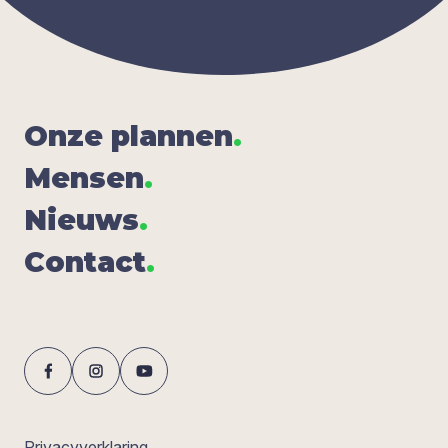
Onze plan­nen
.
Men­sen
.
Nieuws
.
Con­tact
.
Privacyverklaring