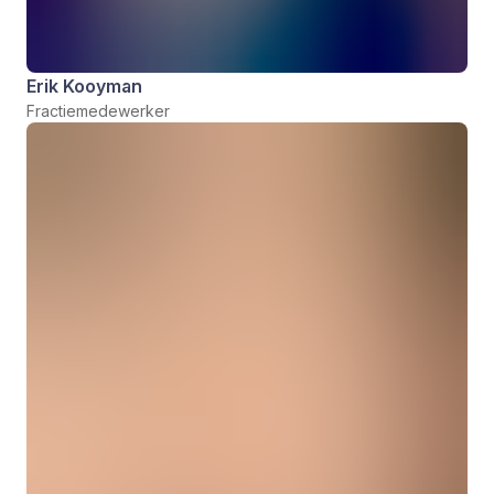
Erik Kooyman
Fractiemedewerker