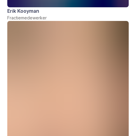
Erik Kooyman
Fractiemedewerker