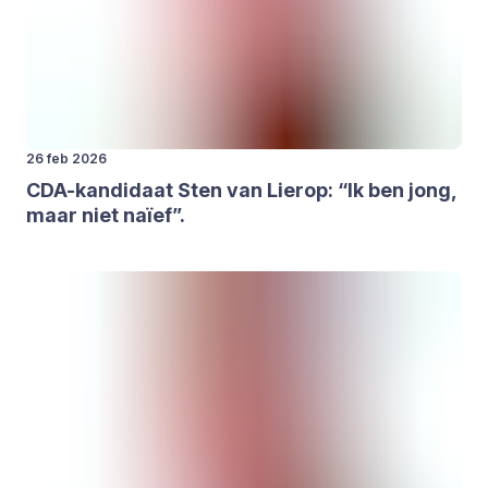
26 feb 2026
CDA-kan­di­daat Sten van Lier­op:
“
Ik ben jong,
maar niet naïef”.