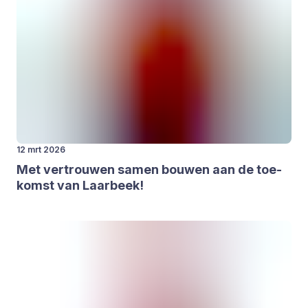
12 mrt 2026
Met ver­trou­wen samen bou­wen aan de toe­
komst van Laar­beek!