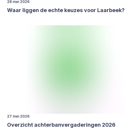
28 mei 2026
Waar lig­gen de ech­te keu­zes voor Laar­beek?
27 mei 2026
Over­zicht ach­ter­ban­ver­ga­de­rin­gen
2026