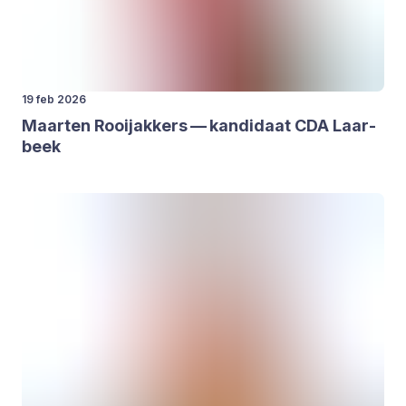
19 feb 2026
Maar­ten Rooi­j­ak­kers — kan­di­daat
CDA
Laar­
beek