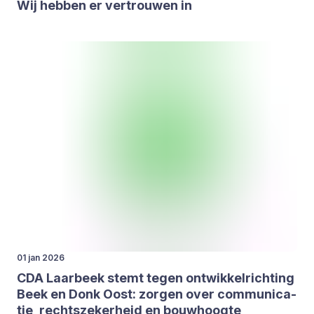
Wij heb­ben er ver­trou­wen in
01 jan 2026
CDA
Laar­beek stemt tegen ont­wik­kel­rich­ting
Beek en Donk Oost: zor­gen over com­mu­ni­ca­
tie, rechts­ze­ker­heid en bouw­hoog­te