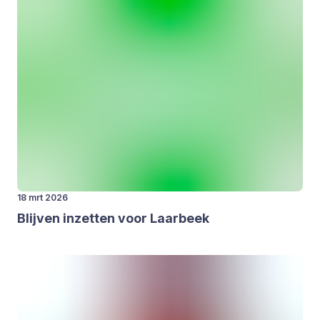
18 mrt 2026
Blij­ven inzet­ten voor Laar­beek