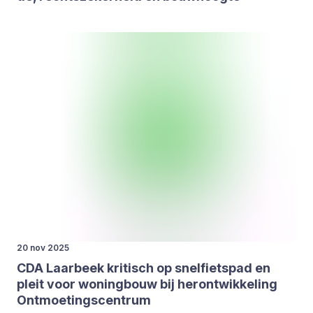
20 nov 2025
CDA
Laar­beek kri­tisch op snel­fiets­pad en
pleit voor woning­bouw bij her­ont­wik­ke­ling
Ont­moe­tings­cen­trum