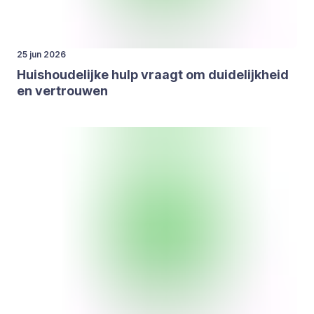
25 jun 2026
Huis­hou­de­lij­ke hulp vraagt om dui­de­lijk­heid
en ver­trou­wen