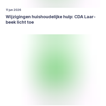
11 jun 2026
Wij­zi­gin­gen huis­hou­de­lij­ke hulp:
CDA
Laar­
beek licht toe