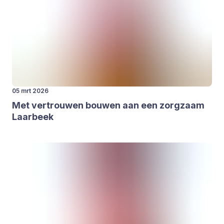
05 mrt 2026
Met ver­trou­wen bou­wen aan een zorg­zaam
Laar­beek