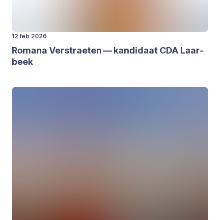
12 feb 2026
Roma­na Ver­strae­ten — kan­di­daat
CDA
Laar­
beek