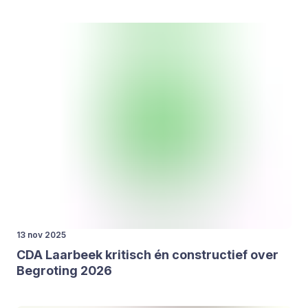
13 nov 2025
CDA
Laar­beek kri­tisch én con­struc­tief over
Begro­ting
2026