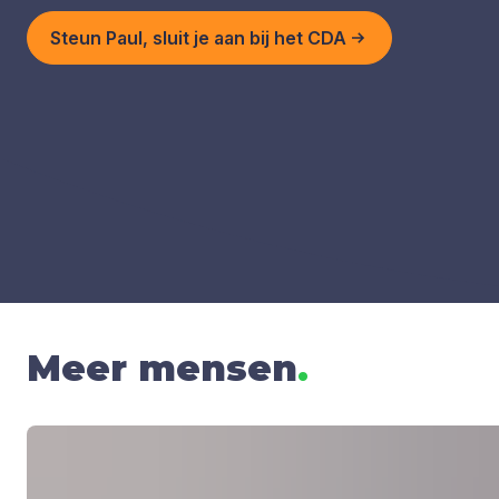
Steun Paul, sluit je aan bij het CDA
Meer mensen
.