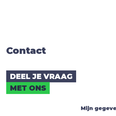
Con­tact
DEEL JE VRAAG
MET ONS
Mijn gegev