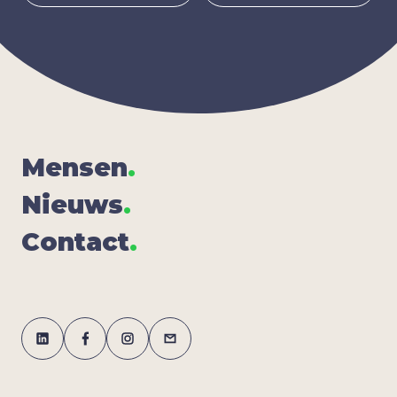
Men­sen
.
Nieuws
.
Con­tact
.