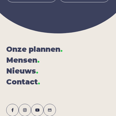
Onze plan­nen
.
Men­sen
.
Nieuws
.
Con­tact
.