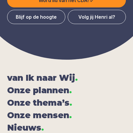
Word lid van het CDA!
Blijf op de hoogte
Volg jij Henri al?
van Ik naar Wij
.
Onze plan­nen
.
Onze the­ma’s
.
Onze men­sen
.
Nieuws
.