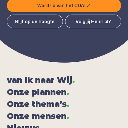
Word lid van het CDA!
Blijf op de hoogte
Volg jij Henri al?
van Ik naar Wij
.
Onze plan­nen
.
Onze the­ma’s
.
Onze men­sen
.