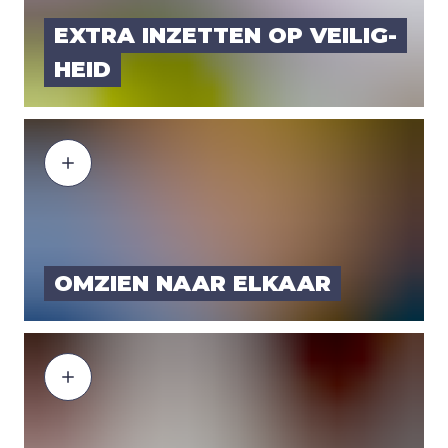
EXTRA INZET­TEN OP VEI­LIG­
HEID
OMZIEN NAAR ELKAAR