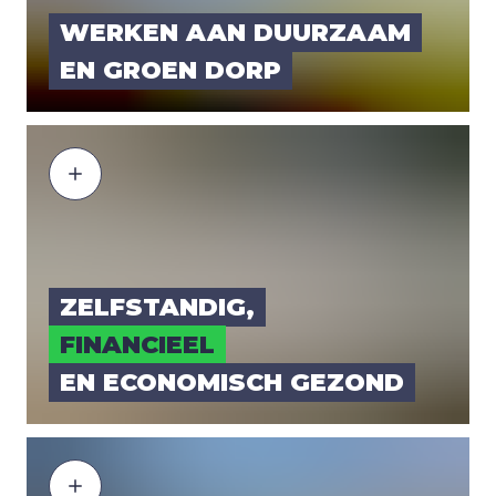
WER­KEN AAN DUUR­ZAAM
EN GROEN DORP
ZELF­STAN­DIG,
FINAN­CI­EEL
EN ECO­NO­MISCH GEZOND