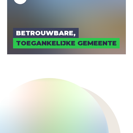
BETROUW­BA­RE,
TOE­GAN­KE­LIJ­KE GEMEEN­TE