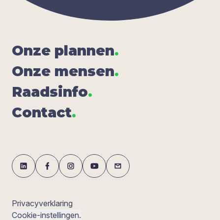
Onze plan­nen
.
Onze men­sen
.
Raads­in­fo
.
Con­tact
.
Privacyverklaring
Cookie-instellingen.