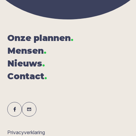
Onze plan­nen
.
Men­sen
.
Nieuws
.
Con­tact
.
Privacyverklaring