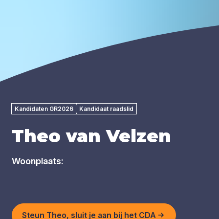
Kandidaten GR2026
Kandidaat raadslid
Theo van Velzen
Woonplaats:
Steun Theo, sluit je aan bij het CDA