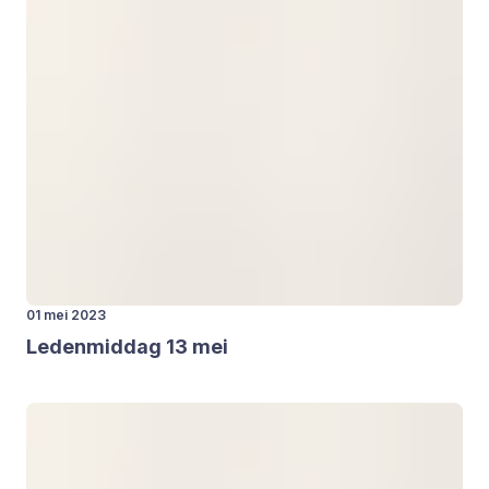
01 mei 2023
Leden­mid­dag
13
mei