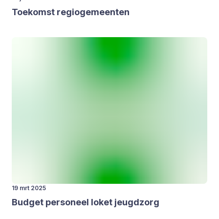
Toe­komst regio­ge­meen­ten
19 mrt 2025
Bud­get per­so­neel loket jeugd­zorg