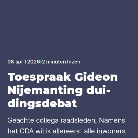
Luister
08 april 2026
2 minuten lezen
Toe­spraak Gide­on
Nije­man­ting dui­
dings­de­bat
Geachte collega raadsleden, Namens
het CDA wil ik allereerst alle inwoners