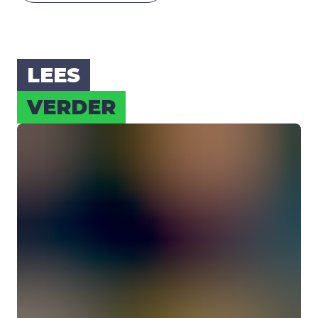
LEES
VER­DER