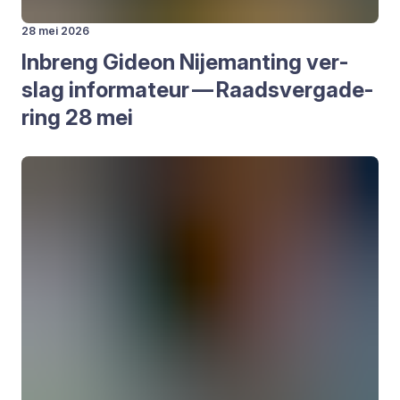
28 mei 2026
Inbreng Gide­on Nije­man­ting ver­
slag infor­ma­teur — Raads­ver­ga­de­
ring
28
mei