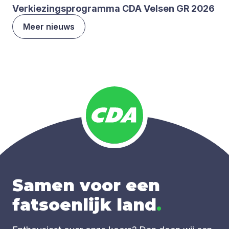
Ver­kie­zings­pro­gram­ma
CDA
Vel­sen
GR
2026
Meer nieuws
Samen voor een
fatsoenlijk land
.