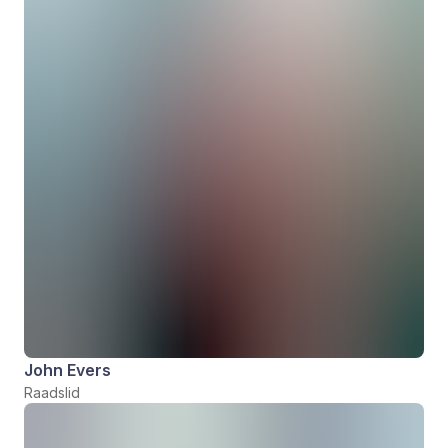
John Evers
Raadslid