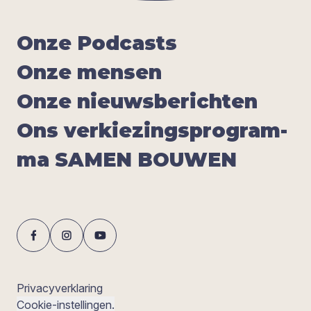
Onze Pod­casts
Onze men­sen
Onze nieuws­be­rich­ten
Ons ver­kie­zings­pro­gram­
ma
SAMEN
BOU­WEN
Privacyverklaring
Cookie-instellingen.