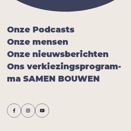
Onze Pod­casts
Onze men­sen
Onze nieuws­be­rich­ten
Ons ver­kie­zings­pro­gram­
ma
SAMEN
BOU­WEN