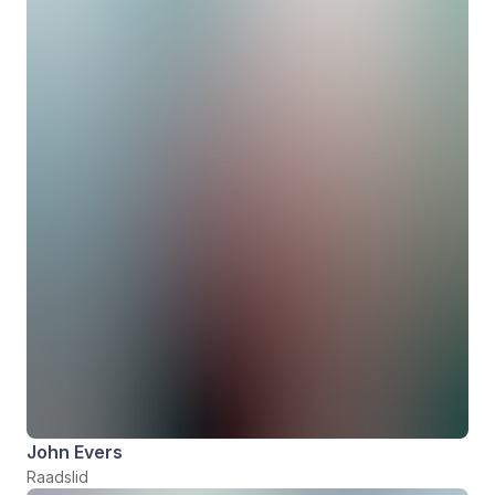
John Evers
Raadslid