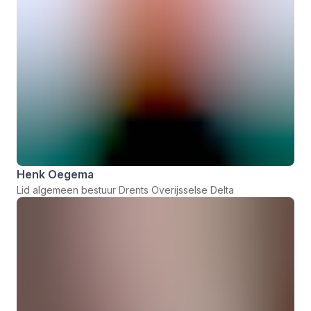
Henk Oegema
Lid algemeen bestuur Drents Overijsselse Delta