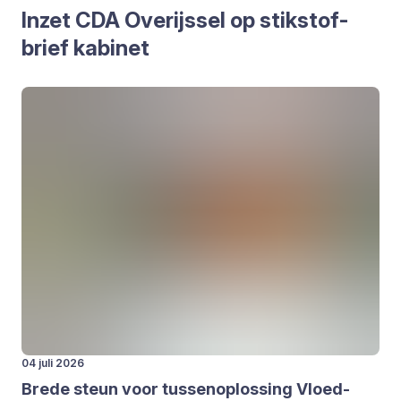
Inzet
CDA
Over­ijs­sel op stik­stof­
brief kabi­net
04 juli 2026
Bre­de steun voor tus­sen­op­los­sing Vloed­