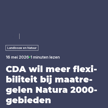
Luister
Landbouw en Natuur
16 mei 2026
1 minuten lezen
CDA
wil meer flexi­
bi­li­teit bij maat­re­
ge­len Natu­ra
2000
-
gebie­den