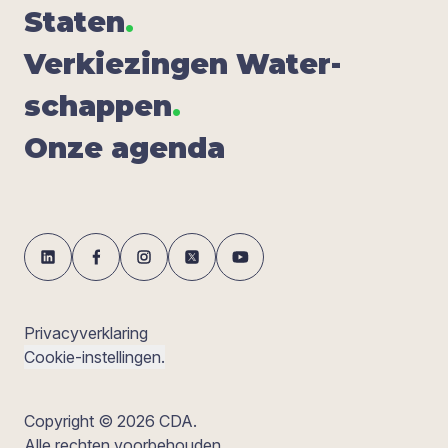
Sta­ten
.
Ver­kie­zin­gen Water­
schap­pen
.
Onze agen­da
Privacyverklaring
Cookie-instellingen.
Copyright © 2026 CDA.
Alle rechten voorbehouden.