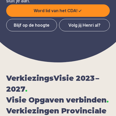
sluit je aan.
Word lid van het CDA!
Blijf op de hoogte
Volg jij Henri al?
Ver­kie­zings­Vi­sie
2023
–
2027
.
Visie Opga­ven ver­bin­den
.
Ver­kie­zin­gen Pro­vin­ci­a­le