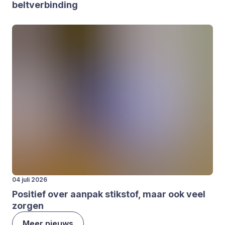
beltver­bin­ding
04 juli 2026
Posi­tief over aan­pak stik­stof, maar ook veel
zor­gen
Meer nieuws