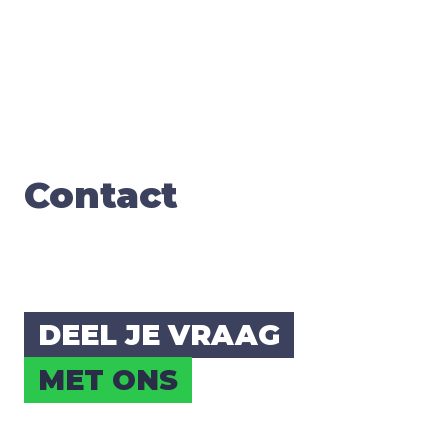
Con­tact
DEEL JE VRAAG
MET ONS