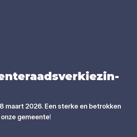
­te­raads­ver­kie­zin­
18 maart 2026. Een sterke en betrokken
or onze gemeente
!