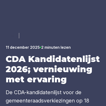
Luister
11 december 2025
2 minuten lezen
CDA
Kan­di­da­ten­lijst
2026
; ver­nieu­wing
met erva­ring
De CDA-kandidatenlijst voor de
gemeenteraadsverkiezingen op 18