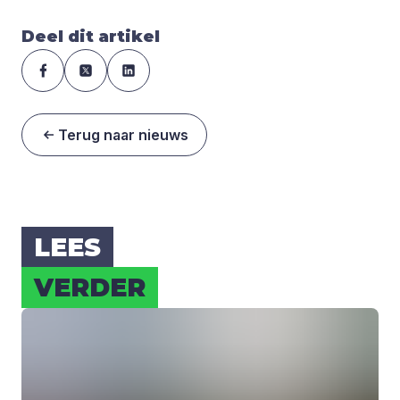
Deel dit artikel
Terug naar nieuws
LEES
VER­DER