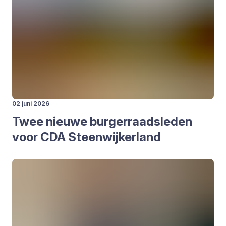
02 juni 2026
Twee nieu­we bur­ger­raadsle­den
voor
CDA
Steen­wij­ker­land