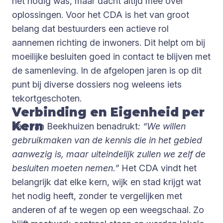
het nodig was, maar dacht altijd mee over
oplossingen. Voor het CDA is het van groot
belang dat bestuurders een actieve rol
aannemen richting de inwoners. Dit helpt om bij
moeilijke besluiten goed in contact te blijven met
de samenleving. In de afgelopen jaren is op dit
punt bij diverse dossiers nog weleens iets
tekortgeschoten.
Verbinding en Eigenheid per
Kern
Jan van Beekhuizen benadrukt
: “We willen
gebruikmaken van de kennis die in het gebied
aanwezig is, maar uiteindelijk zullen we zelf de
besluiten moeten nemen.”
Het CDA vindt het
belangrijk dat elke kern, wijk en stad krijgt wat
het nodig heeft, zonder te vergelijken met
anderen of af te wegen op een weegschaal. Zo