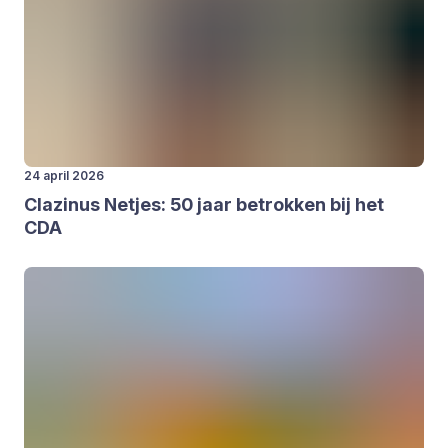
24 april 2026
Cla­zi­nus Net­jes:
50
jaar betrok­ken bij het
CDA