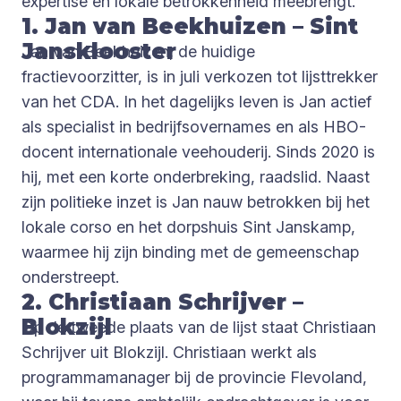
expertise en lokale betrokkenheid meebrengt.
1. Jan van Beekhuizen – Sint
Jansklooster
Jan van Beekhuizen, de huidige
fractievoorzitter, is in juli verkozen tot lijsttrekker
van het CDA. In het dagelijks leven is Jan actief
als specialist in bedrijfsovernames en als HBO-
docent internationale veehouderij. Sinds 2020 is
hij, met een korte onderbreking, raadslid. Naast
zijn politieke inzet is Jan nauw betrokken bij het
lokale corso en het dorpshuis Sint Janskamp,
waarmee hij zijn binding met de gemeenschap
onderstreept.
2. Christiaan Schrijver –
Blokzijl
Op de tweede plaats van de lijst staat Christiaan
Schrijver uit Blokzijl. Christiaan werkt als
programmamanager bij de provincie Flevoland,