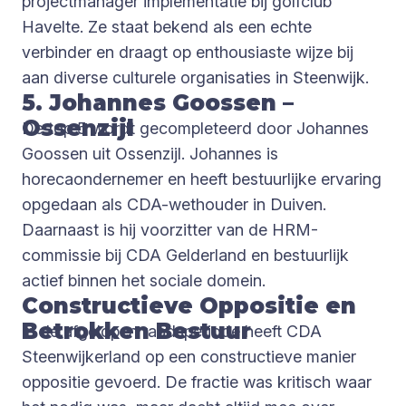
projectmanager implementatie bij golfclub
Havelte. Ze staat bekend als een echte
verbinder en draagt op enthousiaste wijze bij
aan diverse culturele organisaties in Steenwijk.
5. Johannes Goossen –
Ossenzijl
De top 5 wordt gecompleteerd door Johannes
Goossen uit Ossenzijl. Johannes is
horecaondernemer en heeft bestuurlijke ervaring
opgedaan als CDA-wethouder in Duiven.
Daarnaast is hij voorzitter van de HRM-
commissie bij CDA Gelderland en bestuurlijk
actief binnen het sociale domein.
Constructieve Oppositie en
Betrokken Bestuur
In de afgelopen raadsperiode heeft CDA
Steenwijkerland op een constructieve manier
oppositie gevoerd. De fractie was kritisch waar