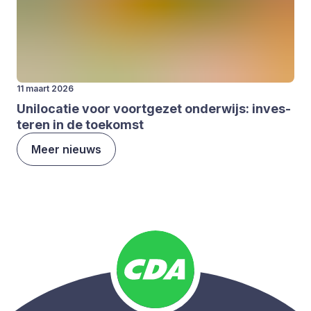
11 maart 2026
Uni­lo­ca­tie voor voort­ge­zet onder­wijs: inves­
te­ren in de toe­komst
Meer nieuws