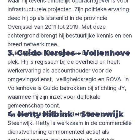
waar hij tevens ambtelijk opdrachtgever is voor
infrastructurele projecten. Zijn politieke ervaring
deed hij op als statenlid in de provincie
Overijssel van 2011 tot 2019. Met deze
achtergrond brengt hij bestuurlijke kennis en een
breed netwerk mee.
3. Guido Kersjes – Vollenhove
Guido Kersjes uit Vollenhove bezet de derde
plek. Hij is regisseur bij de overheid en heeft
werkervaring als accounthouder voor de
omgevingsdienst, veiligheidsregio en ROVA. In
Vollenhove is Guido betrokken bij stichting JY,
waarmee hij zijn inzet voor de lokale
gemeenschap toont.
4. Hetty Hilbink – Steenwijk
De vierde plaats is voor Hetty Hilbink uit
Steenwijk. Hetty is werkzaam in de commerciële
dienstverlening en momenteel actief als