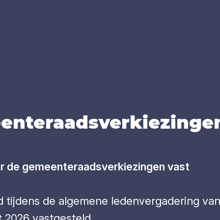
en­te­raads­ver­kie­zin­ge
or de gemeenteraadsverkiezingen vast
ijdens de algemene ledenvergadering van h
 2026 vastgesteld.