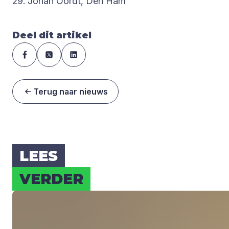
29. Johan Oordt, Den Ham
Deel dit artikel
Terug naar nieuws
LEES
VER­DER