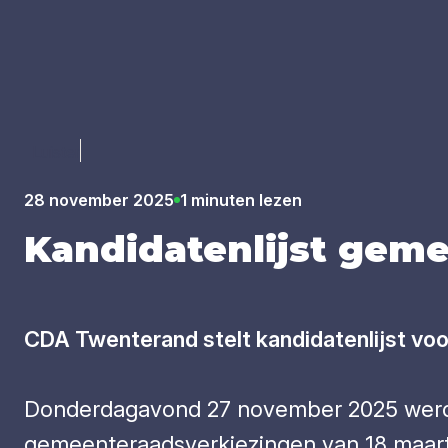
Luister
28 november 2025
1 minuten lezen
Kan­di­da­ten­lijst geme
CDA Twenterand stelt kandidatenlijst vo
Donderdagavond 27 november 2025 werd t
gemeenteraadsverkiezingen van 18 maart