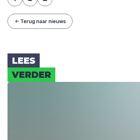
Terug naar nieuws
LEES
VER­DER