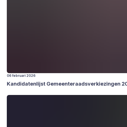
06 februari 2026
Kan­di­da­ten­lijst Gemeen­te­raads­ver­kie­zin­gen
2