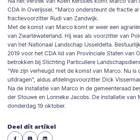
Na het vertrek van Koen Kerssies komt Marco van d
CDA in Overijssel. “Marco ondersteunt de fractie al 
fractievoorzitter Rudi van Zandwijk.
Met de komst van Marco komt er weer een agrariër 
van Zwartewaterland. Hij was als voorzitter van P
van het Nationaal Landschap IJsseldelta. Bestuurlij
2019 voor het CDA lid van Provinciale Staten van O
betrokken bij Stichting Particuliere Landschapsdiens
“We zijn verheugd met de komst van Marco. Nu is de
uitdragen”, aldus afdelingsvoorzitter Dick Visserma
Na de installatie van Marco in de gemeenteraad bes
der Stouwe en Lonneke Jacobs. De installatie van 
donderdag 19 oktober.
Deel dit artikel