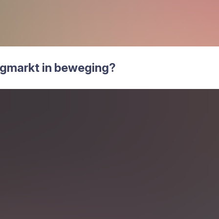
g­markt in bewe­ging?