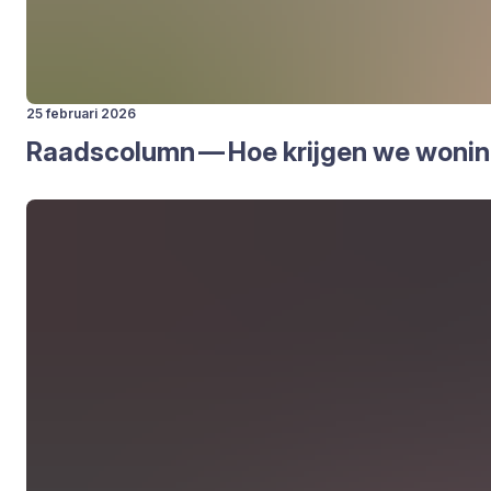
25 februari 2026
Raads­co­lumn — Hoe krij­gen we wonin