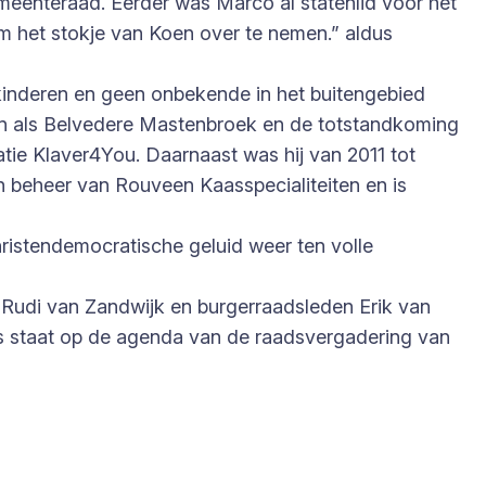
eenteraad. Eerder was Marco al statenlid voor het
 om het stokje van Koen over te nemen.” aldus
 kinderen en geen onbekende in het buitengebied
en als Belvedere Mastenbroek en de totstandkoming
atie Klaver4You. Daarnaast was hij van 2011 tot
n beheer van Rouveen Kaasspecialiteiten en is
ristendemocratische geluid weer ten volle
r Rudi van Zandwijk en burgerraadsleden Erik van
es staat op de agenda van de raadsvergadering van