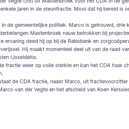
er Vegte (58) uit Mastenbroek voor het CDA in de gem
enkele jaren in de steunfractie. Mooi dat hij bereid is
in de gemeentelijke politiek. Marco is getrouwd, drie
olderbelangen Mastenbroek nauw betrokken bij project
ke ervaring deed hij op bij de Rabobank en zorgcoöper
verijssel. Hij maakt momenteel deel uit van de raad va
ten IJsseldelta.
 fractie weer op volle sterkte en kan het CDA haar ch
n.
taat de CDA fractie, naast Marco, uit fractievoorzitte
Marco van der Vegte en het afscheid van Koen Kerssi