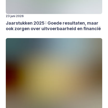
23 juni 2026
Jaar­stuk­ken
2025
: Goe­de resul­ta­ten, maar
ook zor­gen over uit­voer­baar­heid en finan­cië