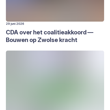
29 juni 2026
CDA
over het coa­li­tie­ak­koord —
Bou­wen op Zwol­se kracht