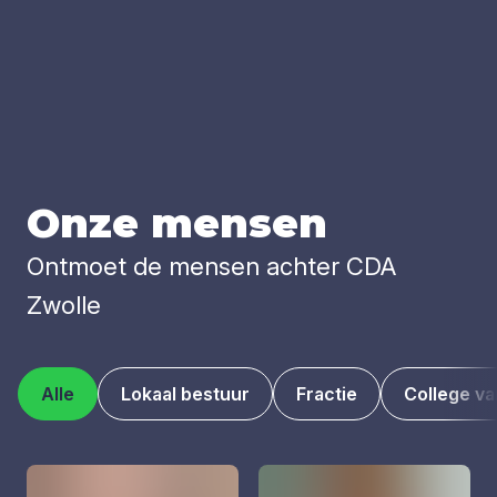
Onze men­sen
Ontmoet de mensen achter CDA
Zwolle
Alle
Lokaal bestuur
Fractie
College v