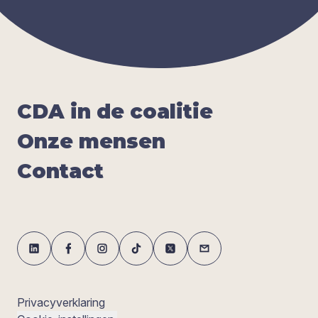
CDA
in de coa­li­tie
Onze men­sen
Con­tact
Privacyverklaring