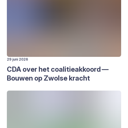
29 juni 2026
CDA
over het coa­li­tie­ak­koord —
Bou­wen op Zwol­se kracht