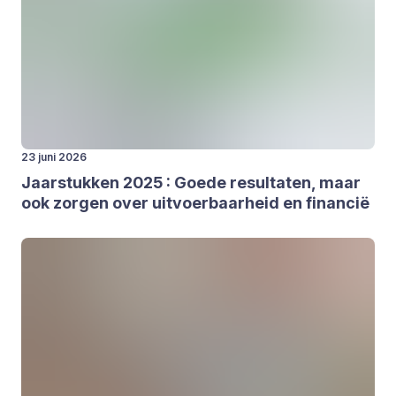
23 juni 2026
Jaar­stuk­ken
2025
: Goe­de resul­ta­ten, maar
ook zor­gen over uit­voer­baar­heid en finan­cië