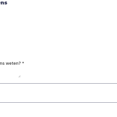
ens
 ons weten?
*