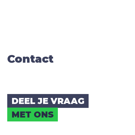
Con­tact
DEEL JE VRAAG
MET ONS