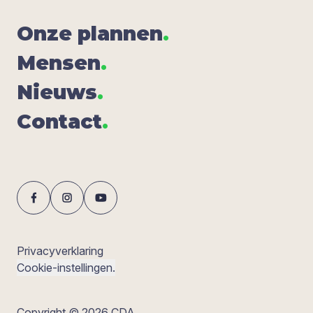
Onze plan­nen
.
Men­sen
.
Nieuws
.
Con­tact
.
Privacyverklaring
Cookie-instellingen.
Copyright © 2026 CDA.