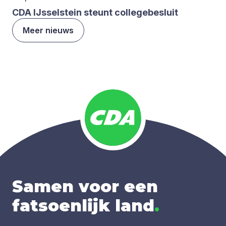
CDA
IJs­sel­stein steunt col­le­ge­be­sluit
Meer nieuws
Samen voor een
fatsoenlijk land
.