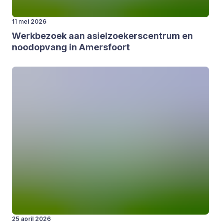
11 mei 2026
Werk­be­zoek aan asiel­zoe­kers­cen­trum en
nood­op­vang in Amers­foort
25 april 2026