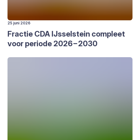
25 juni 2026
Frac­tie
CDA
IJs­sel­stein com­pleet
voor peri­o­de
2026
–
2030