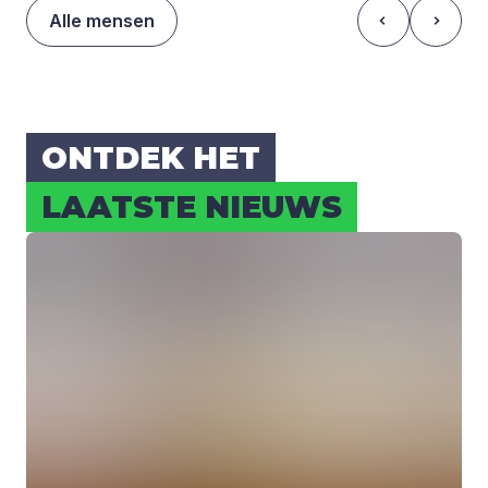
Alle mensen
ONT­DEK HET
LAAT­STE NIEUWS