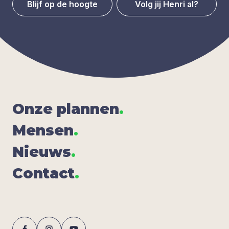
Blijf op de hoogte
Volg jij Henri al?
Onze plan­nen
.
Men­sen
.
Nieuws
.
Con­tact
.