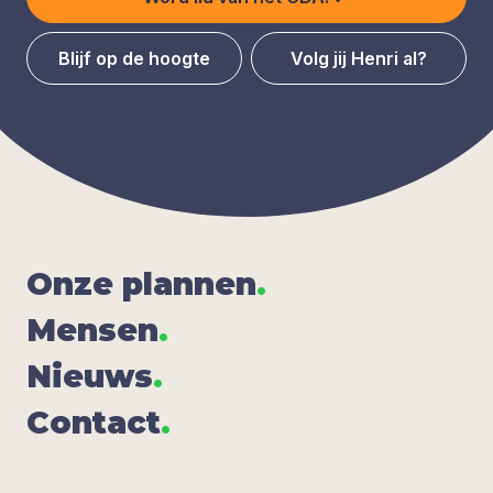
Blijf op de hoogte
Volg jij Henri al?
Onze plan­nen
.
Men­sen
.
Nieuws
.
Con­tact
.