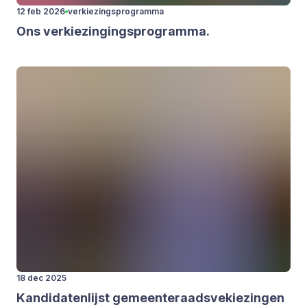
12 feb 2026
verkiezingsprogramma
Ons ver­kie­zin­gings­pro­gram­ma.
18 dec 2025
Kan­di­da­ten­lijst gemeen­te­raads­ve­kie­zin­gen