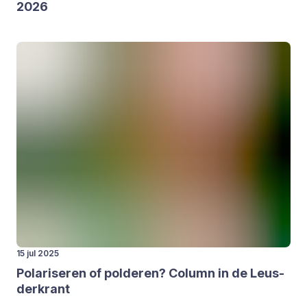
2026
15 jul 2025
Pola­ri­se­ren of pol­de­ren? Column in de Leus­
der­krant