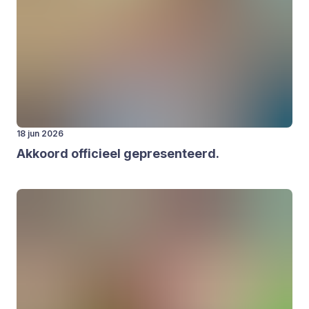
18 jun 2026
Akkoord offi­ci­eel gepre­sen­teerd.