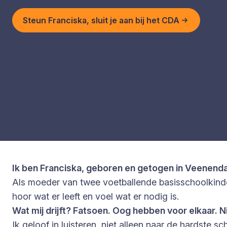
Steun Franciska, sluit je aan bij het CDA
Ik ben Franciska, geboren en getogen in Veenenda
Als moeder van twee voetballende basisschoolkindere
hoor wat er leeft en voel wat er nodig is.
Wat mij drijft? Fatsoen. Oog hebben voor elkaar. N
Ik geloof in luisteren, niet alleen naar de hardste 