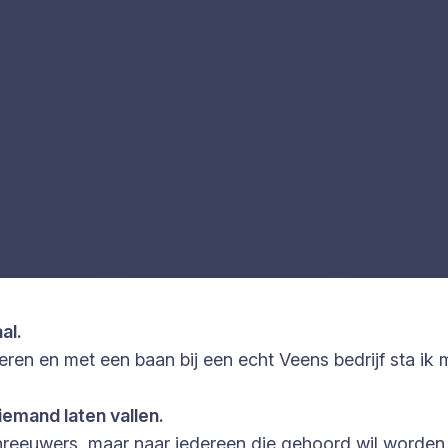
al.
n en met een baan bij een echt Veens bedrijf sta ik m
iemand laten vallen.
schreeuwers, maar naar iedereen die gehoord wil worden.