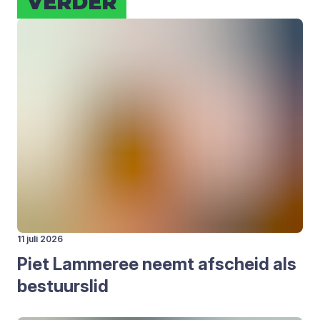
VER­DER
11 juli 2026
Piet Lam­me­ree neemt afscheid als
bestuurs­lid