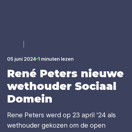
Luister
05 juni 2024
1 minuten lezen
René Peters nieu­we
wet­hou­der Soci­aal
Domein
Rene Peters werd op 23 april '24 als
wethouder gekozen om de open