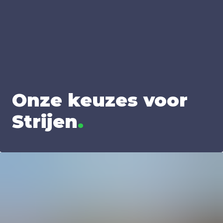
Onze keu­zes voor
Strij­en
.