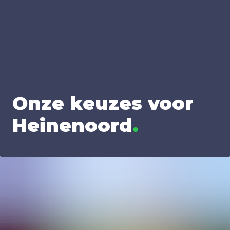
Onze keu­zes voor
Hei­nen­oord
.