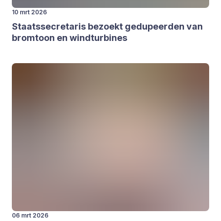
10 mrt 2026
Staats­se­cre­ta­ris bezoekt gedu­peer­den van
brom­toon en wind­tur­bi­nes
06 mrt 2026