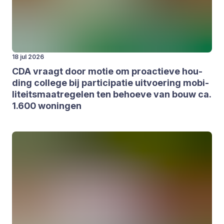
18 jul 2026
CDA
vraagt door motie om pro­ac­tie­ve hou­
ding col­le­ge bij par­ti­ci­pa­tie uit­voe­ring mobi­
li­teits­maat­re­ge­len ten behoe­ve van bouw ca.
1
.
600
wonin­gen