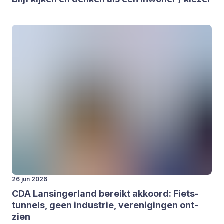
26 jun 2026
CDA
Lan­sin­ger­land bereikt akkoord: Fiets­
tun­nels, geen indu­strie, ver­e­ni­gin­gen ont­
zien