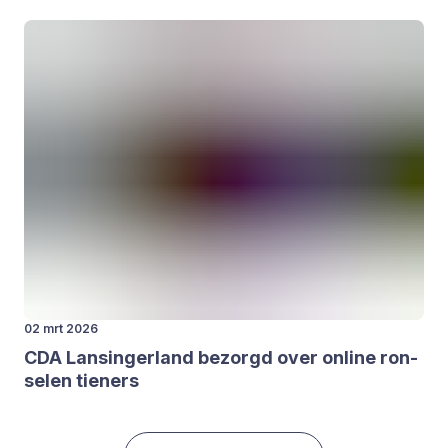
02 mrt 2026
CDA
Lan­sin­ger­land bezorgd over onli­ne ron­
se­len tie­ners