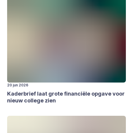
20 jun 2026
Kader­brief laat gro­te finan­ci­ë­le opga­ve voor
nieuw col­le­ge zien