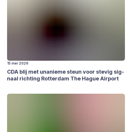
15 mei 2026
CDA
blij met una­nie­me steun voor ste­vig sig­
naal rich­ting Rot­ter­dam The Hague Air­port