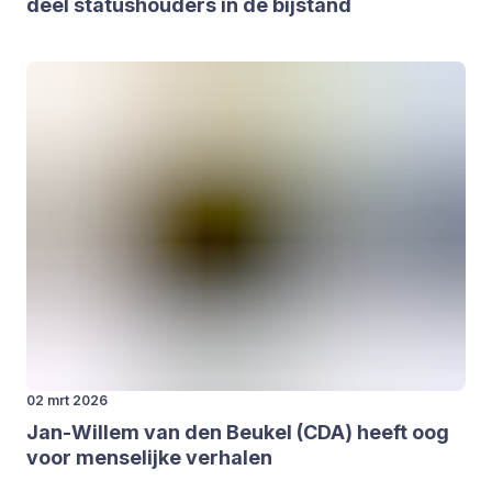
deel sta­tus­hou­ders in de bij­stand
02 mrt 2026
Jan-Wil­lem van den Beu­kel (
CDA
) heeft oog
voor men­se­lij­ke ver­ha­len