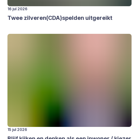
16 jul 2026
Twee zilveren(
CDA
)spelden uit­ge­reikt
15 jul 2026
Blijf kij­ken en den­ken als een inwo­ner / kie­zer