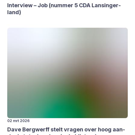
Inter­view – Job (num­mer
5
CDA
Lan­sin­ger­
land)
02 mrt 2026
Dave Berg­werff stelt vra­gen over hoog aan­