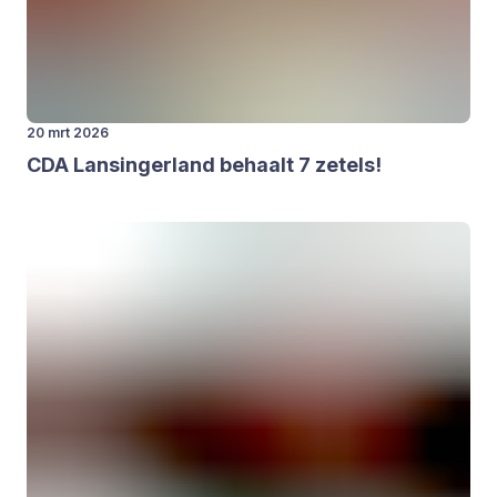
20 mrt 2026
CDA
Lan­sin­ger­land behaalt
7
zetels!