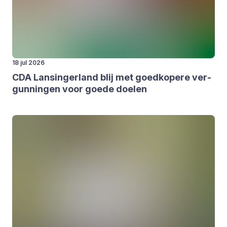
18 jul 2026
CDA
Lan­sin­ger­land blij met goed­ko­pe­re ver­
gun­nin­gen voor goe­de doe­len