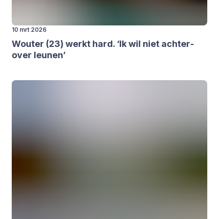
10 mrt 2026
Wou­ter (
23
) werkt hard.
‘
Ik wil niet ach­ter­
over leu­nen’