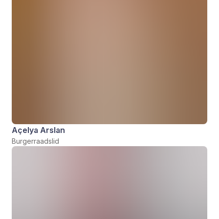
Açelya Arslan
Burgerraadslid