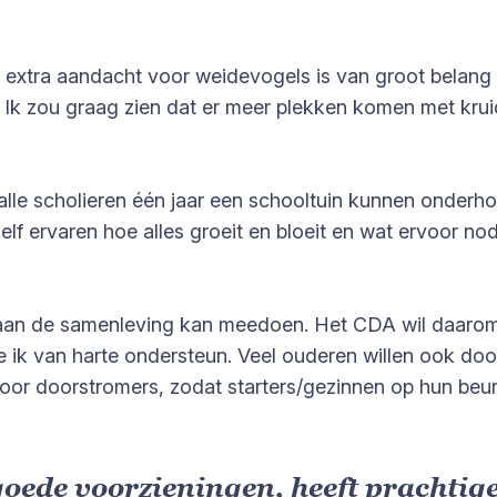
extra aandacht voor weidevogels is van groot belang v
 Ik zou graag zien dat er meer plekken komen met kruid
at alle scholieren één jaar een schooltuin kunnen onder
elf ervaren hoe alles groeit en bloeit en wat ervoor no
tijd aan de samenleving kan meedoen. Het CDA wil daar
die ik van harte ondersteun. Veel ouderen willen ook d
r doorstromers, zodat starters/gezinnen op hun beur
oede voorzieningen, heeft prachtige